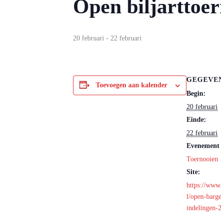
Open biljarttoe
20 februari
-
22 februari
GEGEVE
Toevoegen aan kalender
Begin:
20 februari
Einde:
22 februari
Evenement 
Toernooien
Site:
https://www
l/open-barg
indelingen-