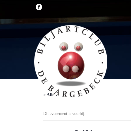
« Alle Evenementen
Dit evenement is voorbij.