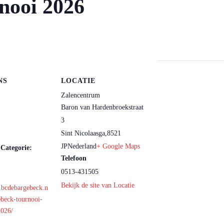
rnooi 2026
NS
LOCATIE
Zalencentrum
Baron van Hardenbroekstraat
3
Sint Nicolaasga
,
8521
JP
Nederland
+ Google Maps
Categorie:
Telefoon
0513-431505
Bekijk de site van Locatie
.bcdebargebeck.n
ebeck-tournooi-
2026/